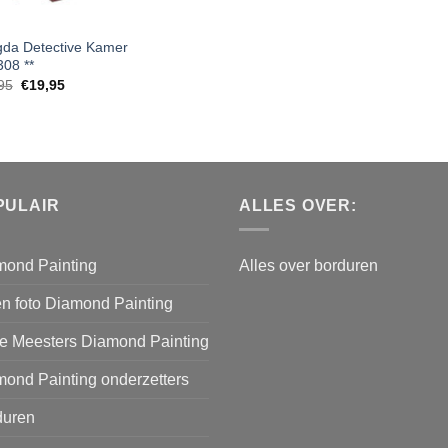
da Detective Kamer
08 **
Oorspronkelijke
Huidige
95
€
19,95
prijs
prijs
was:
is:
€39,95.
€19,95.
PULAIR
ALLES OVER:
mond Painting
Alles over borduren
n foto Diamond Painting
e Meesters Diamond Painting
ond Painting onderzetters
duren