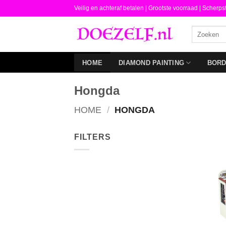
Ga
Veilig en achteraf betalen |
Grootste voorraad | Scherps
naar
Zoeken
inhoud
naar:
HOME
DIAMOND PAINTING
BOR
Hongda
HOME
/
HONGDA
FILTERS