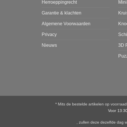
Herroeppingrecht
Mini
Garantie & klachten
Kru
Algemene Voorwaarden
Kno
Privacy
Sch
Nieuws
3D 
Puz
* Mits de bestelde artikelen op voorraa
Voor 13:3
, zullen deze dezelfde dag