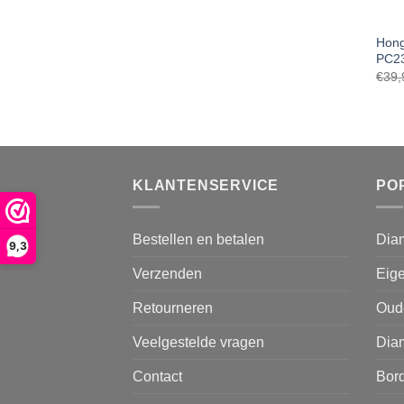
Hong
PC23
€
39,
KLANTENSERVICE
PO
Bestellen en betalen
Dia
9,3
Verzenden
Eige
Retourneren
Oud
Veelgestelde vragen
Diam
Contact
Bor