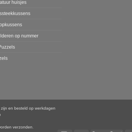
atuur huisjes
issteekkussens
opkussens
ilderen op nummer
Puzzels
zels
d zijn en besteld op werkdagen
0
 worden verzonden.