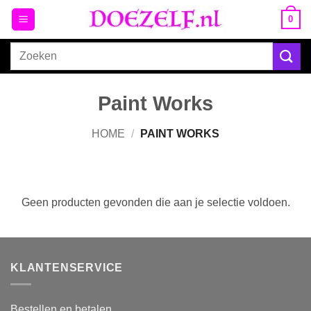
Ga
0
naar
inhoud
Zoeken
naar:
Paint Works
HOME
/
PAINT WORKS
Geen producten gevonden die aan je selectie voldoen.
KLANTENSERVICE
Bestellen en betalen