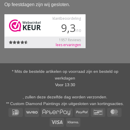
Op feestdagen zijn wij gesloten.
* Mits de bestelde artikelen op voorraad zijn en besteld op
werkdagen
Voor 13:30
, zullen deze dezelfde dag worden verzonden.
** Custom Diamond Paintings zijn uitgesloten van kortingsacties.
IDeal
Wero
AfterPay
PayPal
Bancontact
Mast
Visa
Klarna