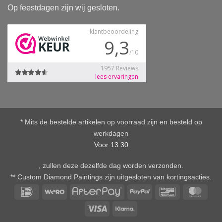
Op feestdagen zijn wij gesloten.
* Mits de bestelde artikelen op voorraad zijn en besteld op
werkdagen
Voor 13:30
, zullen deze dezelfde dag worden verzonden.
** Custom Diamond Paintings zijn uitgesloten van kortingsacties.
IDeal
Wero
AfterPay
PayPal
Bancontact
Mast
Visa
Klarna