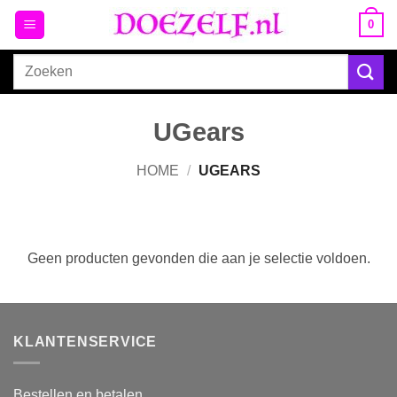
Ga
0
naar
inhoud
Zoeken
naar:
UGears
HOME
/
UGEARS
Geen producten gevonden die aan je selectie voldoen.
KLANTENSERVICE
Bestellen en betalen