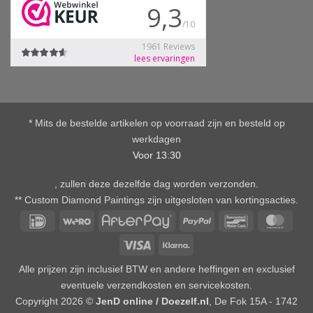
* Mits de bestelde artikelen op voorraad zijn en besteld op
werkdagen
Voor 13:30
, zullen deze dezelfde dag worden verzonden.
** Custom Diamond Paintings zijn uitgesloten van kortingsacties.
IDeal
Wero
AfterPay
PayPal
Bancontact
Mast
Visa
Klarna
Alle prijzen zijn inclusief BTW en andere heffingen en exclusief
eventuele verzendkosten en servicekosten.
Copyright 2026 ©
JenD online / Doezelf.nl
, De Fok 15A - 1742