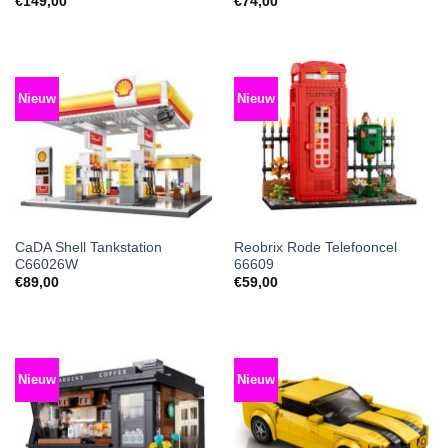
€
149,00
€
74,00
Nieuw
Nieuw
CaDA Shell Tankstation
Reobrix Rode Telefooncel
C66026W
66609
€
89,00
€
59,00
Nieuw
Nieuw