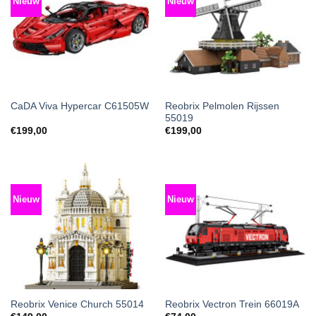
Nieuw
Nieuw
Reobrix Pelmolen Rijssen
CaDA Viva Hypercar C61505W
55019
€
199,00
€
199,00
Nieuw
Nieuw
Reobrix Venice Church 55014
Reobrix Vectron Trein 66019A