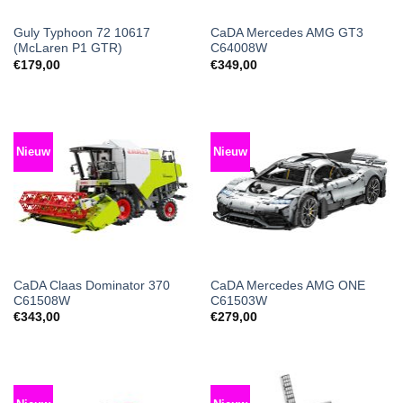
Guly Typhoon 72 10617
CaDA Mercedes AMG GT3
(McLaren P1 GTR)
C64008W
€
179,00
€
349,00
Nieuw
Nieuw
CaDA Claas Dominator 370
CaDA Mercedes AMG ONE
C61508W
C61503W
€
343,00
€
279,00