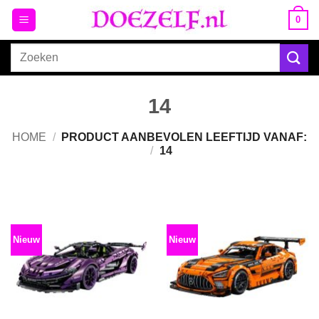
Ga
0
naar
inhoud
Zoeken
naar:
14
HOME
/
PRODUCT AANBEVOLEN LEEFTIJD VANAF:
/
14
Nieuw
Nieuw