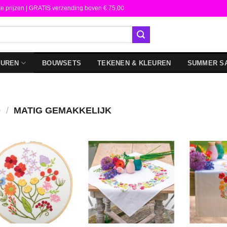
te prijzen | GRATIS verzending boven € 75,00
DUREN
BOUWSETS
TEKENEN & KLEUREN
SUMMER S
D
/
MATIG GEMAKKELIJK