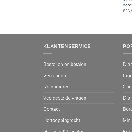
bord
€
26,
KLANTENSERVICE
PO
Bestellen en betalen
Dia
Verzenden
Eige
Retourneren
Oud
Veelgestelde vragen
Diam
Contact
Bor
Herroeppingrecht
Mini
Garantie & klachten
Kru