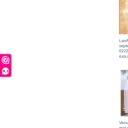
LanA
sept
0222
€
49,
9,3
Verv
met 