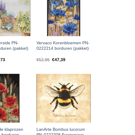
erside PN-
Vervaco Korenbloemen PN-
duren (pakket)
0222214 borduren (pakket)
,73
€
52,95
€
47,39
de klaprozen
LanArte Bombus lucorum
 borduren
PN-0222208 Evenweave