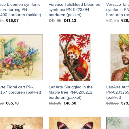
aco Bloemen symfonie
Vervaco Tafelkleed Bloemen
Vervaco Taf
borduurring PN-
symfonie PN-0223394
symfonie P
400 borduren (pakket)
borduren (pakket)
borduren (p
95
€
16,07
€
45,95
€
41,13
€
31,95
€
28
rte Floral cart PN-
LanArte Snuggled in the
LanArte Auth
157 borduren (pakket)
Maple tree PN-0206212
PN-0203265
borduren (pakket)
(pakket)
50
€
65,78
€
51,95
€
46,50
€
88,95
€
79