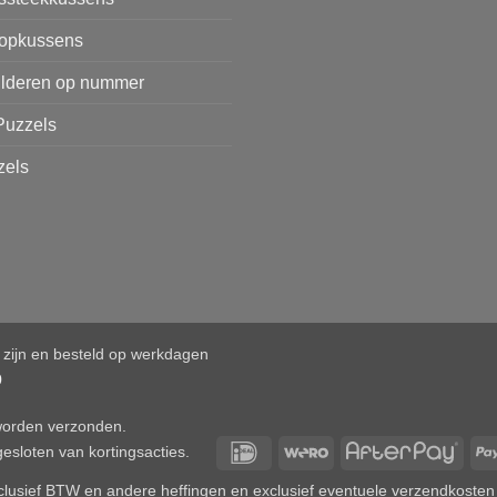
opkussens
ilderen op nummer
Puzzels
zels
d zijn en besteld op werkdagen
0
 worden verzonden.
IDeal
Wero
After
esloten van kortingsacties.
 inclusief BTW en andere heffingen en exclusief eventuele verzendkosten