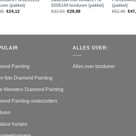
uren (pakket)
0205149 borduren (pakket)
(pakket)
95
€
24,12
€
33,50
€
29,98
€
52,95
€
47
PULAIR
ALLES OVER:
mond Painting
Alles over borduren
n foto Diamond Painting
e Meesters Diamond Painting
ond Painting onderzetters
duren
atuur huisjes
issteekkussens