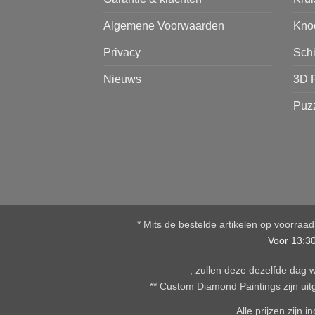
Algemene Voorwaarden
Kno
Privacy
Sch
Nieuws
3D 
Puz
* Mits de bestelde artikelen op voorraa
Voor 13:3
, zullen deze dezelfde dag
** Custom Diamond Paintings zijn uitg
Alle prijzen zijn