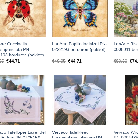
rte Coccinella
LanArte Papilio laglaizei PN-
LanArte Riv
empunctata PN-
0222193 borduren (pakket)
0008011 bor
198 borduren (pakket)
95
€
44,71
€
49,95
€
44,71
€
83,50
€
74
aco Tafelloper Lavendel
Vervaco Tafelkleed
Vervaco Wil
vlinders PN-0205156
Lavendel met vlinders PN-
PN-0204435