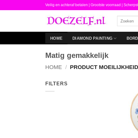
Ga
Veilig en achteraf betalen |
Grootste voorraad | Scherps
naar
Zoeken
inhoud
naar:
HOME
DIAMOND PAINTING
BOR
Matig gemakkelijk
HOME
/
PRODUCT MOEILIJKHEI
FILTERS