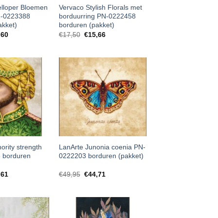
elloper Bloemen
Vervaco Stylish Florals met
N-0223388
borduurring PN-0222458
akket)
borduren (pakket)
,60
€
17,50
€
15,66
ority strength
LanArte Junonia coenia PN-
 borduren
0222203 borduren (pakket)
,61
€
49,95
€
44,71