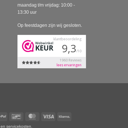
maandag t/m vrijdag: 10:00 -
13:30 uur
Op feestdagen zijn wij gesloten.
Pay
PayPal
Bancontact
MasterCard
Visa
Klarna
 en servicekosten.