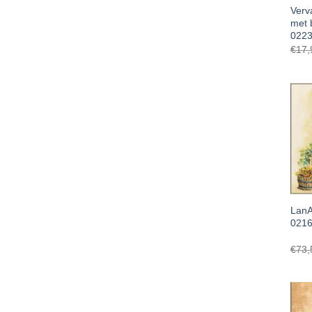
Verv
met 
0223
€
17,
LanA
0216
€
73,