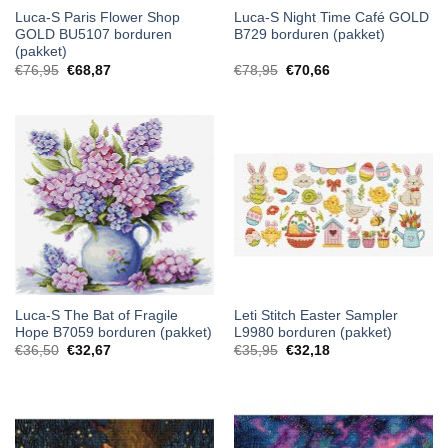
Luca-S Paris Flower Shop
Luca-S Night Time Café GOLD
GOLD BU5107 borduren
B729 borduren (pakket)
(pakket)
€
76,95
€
68,87
€
78,95
€
70,66
Luca-S The Bat of Fragile
Leti Stitch Easter Sampler
Hope B7059 borduren (pakket)
L9980 borduren (pakket)
€
36,50
€
32,67
€
35,95
€
32,18