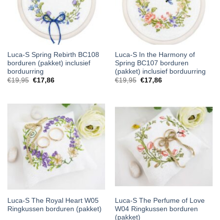
Luca-S Spring Rebirth BC108
Luca-S In the Harmony of
borduren (pakket) inclusief
Spring BC107 borduren
borduurring
(pakket) inclusief borduurring
€
19,95
€
17,86
€
19,95
€
17,86
Luca-S The Royal Heart W05
Luca-S The Perfume of Love
Ringkussen borduren (pakket)
W04 Ringkussen borduren
(pakket)