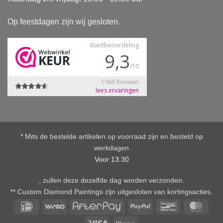
Op feestdagen zijn wij gesloten.
* Mits de bestelde artikelen op voorraad zijn en besteld op
werkdagen
Voor 13:30
, zullen deze dezelfde dag worden verzonden.
** Custom Diamond Paintings zijn uitgesloten van kortingsacties.
IDeal
Wero
AfterPay
PayPal
Bancontact
Mast
Visa
Klarna