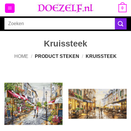
Ga
0
naar
inhoud
Zoeken
naar:
Kruissteek
HOME
/
PRODUCT STEKEN
/
KRUISSTEEK