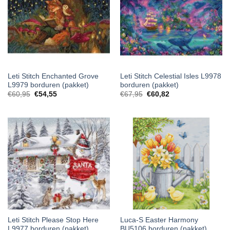
Leti Stitch Enchanted Grove
Leti Stitch Celestial Isles L9978
L9979 borduren (pakket)
borduren (pakket)
€
60,95
€
54,55
€
67,95
€
60,82
Leti Stitch Please Stop Here
Luca-S Easter Harmony
L9977 borduren (pakket)
BU5106 borduren (pakket)