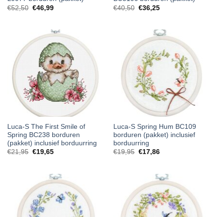
€
52,50
€
46,99
€
40,50
€
36,25
Luca-S The First Smile of
Luca-S Spring Hum BC109
Spring BC238 borduren
borduren (pakket) inclusief
(pakket) inclusief borduurring
borduurring
€
21,95
€
19,65
€
19,95
€
17,86