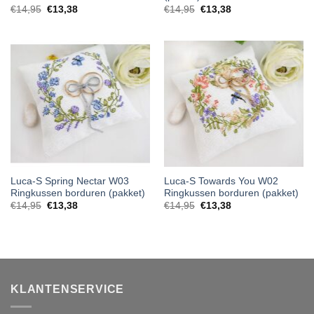
€
14,95
€
13,38
€
14,95
€
13,38
Luca-S Spring Nectar W03
Luca-S Towards You W02
Ringkussen borduren (pakket)
Ringkussen borduren (pakket)
€
14,95
€
13,38
€
14,95
€
13,38
KLANTENSERVICE