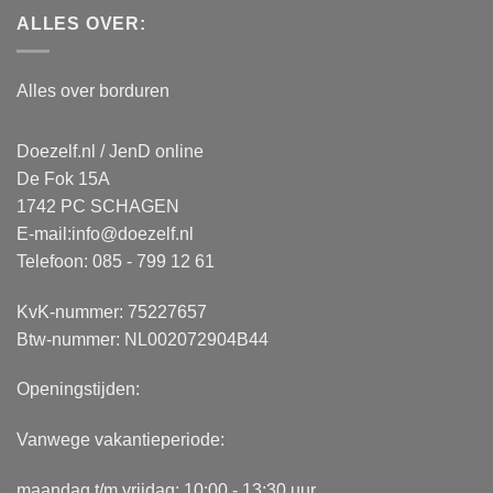
ALLES OVER:
Alles over borduren
Doezelf.nl / JenD online
De Fok 15A
1742 PC SCHAGEN
E-mail:
info@doezelf.nl
Telefoon: 085 - 799 12 61
KvK-nummer: 75227657
Btw-nummer: NL002072904B44
Openingstijden:
Vanwege vakantieperiode:
maandag t/m vrijdag: 10:00 - 13:30 uur