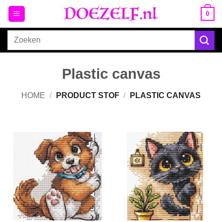
Ga
0
naar
inhoud
Zoeken
naar:
Plastic canvas
HOME
/
PRODUCT STOF
/
PLASTIC CANVAS