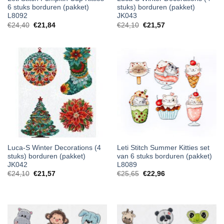
6 stuks borduren (pakket)
stuks) borduren (pakket)
L8092
JK043
€
24,40
€
21,84
€
24,10
€
21,57
Luca-S Winter Decorations (4
Leti Stitch Summer Kitties set
stuks) borduren (pakket)
van 6 stuks borduren (pakket)
JK042
L8089
€
24,10
€
21,57
€
25,65
€
22,96