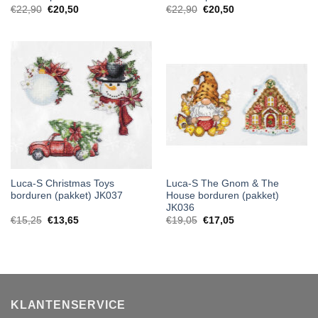
€
22,90
€
20,50
€
22,90
€
20,50
Luca-S Christmas Toys
Luca-S The Gnom & The
borduren (pakket) JK037
House borduren (pakket)
JK036
€
15,25
€
13,65
€
19,05
€
17,05
KLANTENSERVICE