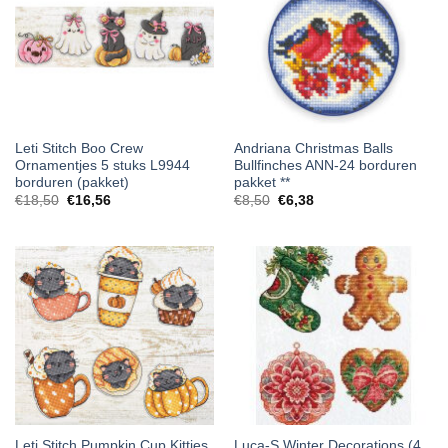
Leti Stitch Boo Crew
Andriana Christmas Balls
Ornamentjes 5 stuks L9944
Bullfinches ANN-24 borduren
borduren (pakket)
pakket **
€
18,50
€
16,56
€
8,50
€
6,38
Leti Stitch Pumpkin Cup Kitties
Luca-S Winter Decorations (4