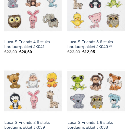
Luca-S Friends 4 6 stuks
Luca-S Friends 3 6 stuks
borduurrpakket JK041
borduurrpakket JK040 **
Oorspronkelijke
Huidige
€
22,90
€
20,50
€
22,90
€
12,95
prijs
prijs
was:
is:
€22,90.
€12,95.
Luca-S Friends 2 6 stuks
Luca-S Friends 1 6 stuks
borduurrpakket JK039
borduurrpakket JK038