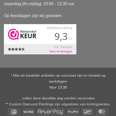
maandag t/m vrijdag: 10:00 - 13:30 uur
Op feestdagen zijn wij gesloten.
* Mits de bestelde artikelen op voorraad zijn en besteld op
werkdagen
Voor 13:30
, zullen deze dezelfde dag worden verzonden.
** Custom Diamond Paintings zijn uitgesloten van kortingsacties.
IDeal
Wero
AfterPay
PayPal
Bancontact
Mast