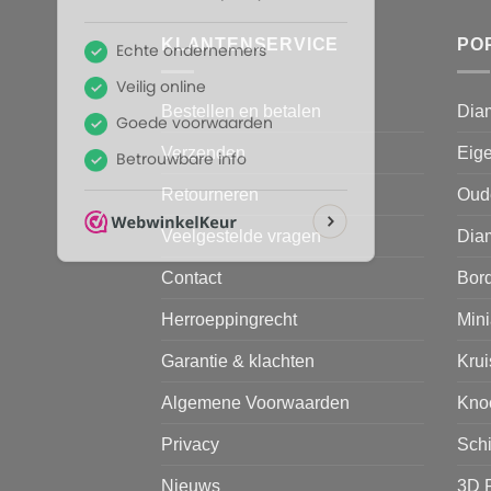
KLANTENSERVICE
PO
Bestellen en betalen
Dia
Verzenden
Eige
Retourneren
Oud
Veelgestelde vragen
Diam
Contact
Bor
Herroeppingrecht
Mini
Garantie & klachten
Kru
Algemene Voorwaarden
Kno
Privacy
Sch
Nieuws
3D 