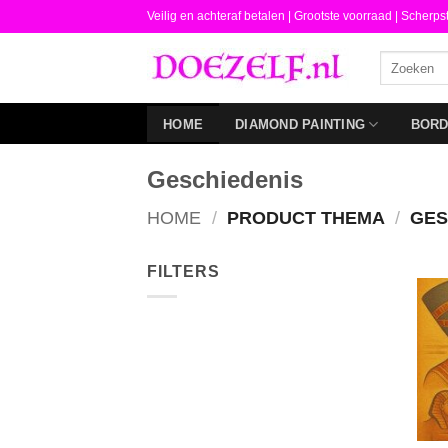
Ga
Veilig en achteraf betalen |
Grootste voorraad | Scherps
naar
Zoeken
inhoud
naar:
HOME
DIAMOND PAINTING
BOR
Geschiedenis
HOME
/
PRODUCT THEMA
/
GES
FILTERS