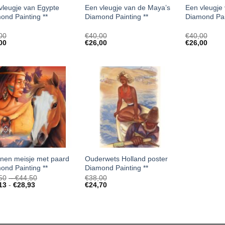
vleugje van Egypte
Een vleugje van de Maya’s
Een vleugje 
ond Painting **
Diamond Painting **
Diamond Pai
00
€
40,00
€
40,00
00
€
26,00
€
26,00
anen meisje met paard
Ouderwets Holland poster
ond Painting **
Diamond Painting **
Prijsklasse:
50
-
€
44,50
€
38,00
Prijsklasse:
€32,50
13
-
€
28,93
€
24,70
€21,13
tot
tot
€44,50
€28,93