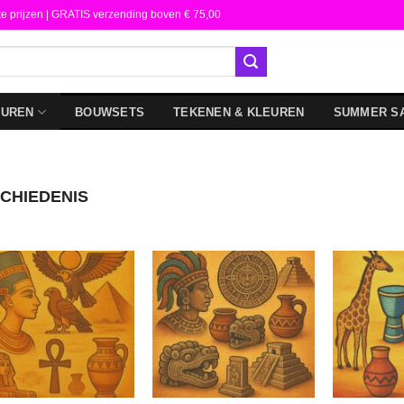
te prijzen | GRATIS verzending boven € 75,00
DUREN
BOUWSETS
TEKENEN & KLEUREN
SUMMER S
CHIEDENIS