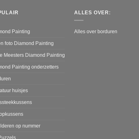
PULAIR
ALLES OVER:
mond Painting
Alles over borduren
n foto Diamond Painting
e Meesters Diamond Painting
ond Painting onderzetters
duren
atuur huisjes
issteekkussens
opkussens
ilderen op nummer
Puzzels