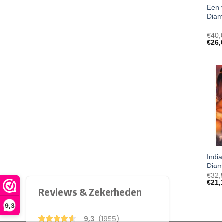
Een 
Diam
€
40,
€
26,
Indi
Diam
€
32,
€
21,
9,3