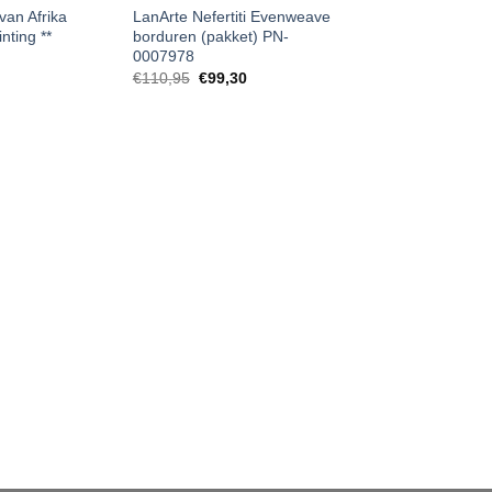
van Afrika
LanArte Nefertiti Evenweave
nting **
borduren (pakket) PN-
0007978
€
110,95
€
99,30