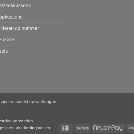
issteekkussens
opkussens
ilderen op nummer
Puzzels
zels
d zijn en besteld op werkdagen
0
 worden verzonden.
IDeal
Wero
After
esloten van kortingsacties.