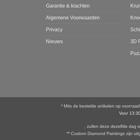
Garantie & klachten
Kru
Algemene Voorwaarden
Kno
Privacy
Sch
Nieuws
3D 
Puz
* Mits de bestelde artikelen op voorraa
Voor 13:3
, zullen deze dezelfde dag
** Custom Diamond Paintings zijn uitg