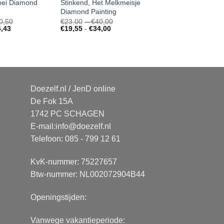
loei Diamond
Stinkend, Het Melkmeisje
Diamond Painting
Prijsklasse:
Prijsklasse:
0,50
€
23,00
-
€
40,00
Prijsklasse:
€26,00
Prijsklasse:
€23,00
4,43
€
19,55
-
€
34,00
€22,10
tot
€19,55
tot
tot
€40,50
tot
€40,00
€34,43
€34,00
Doezelf.nl / JenD online
De Fok 15A
1742 PC SCHAGEN
E-mail:
info@doezelf.nl
Telefoon: 085 - 799 12 61
KvK-nummer: 75227657
Btw-nummer: NL002072904B44
Openingstijden:
Vanwege vakantieperiode: