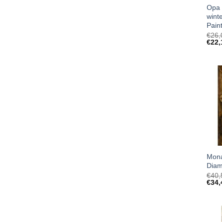
Opa
wint
Pain
€
26,
€
22,
Mona
Diam
€
40,
€
34,