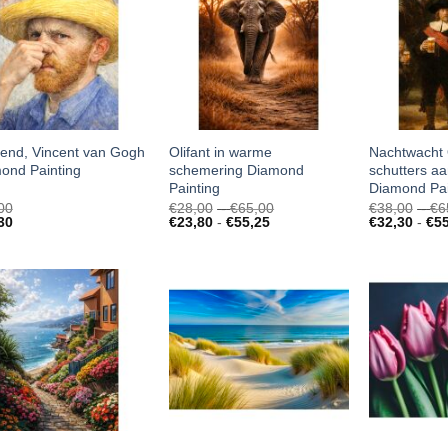
kend, Vincent van Gogh
Olifant in warme
Nachtwacht 
ond Painting
schemering Diamond
schutters aa
Painting
Diamond Pai
Prijsklasse:
00
€
28,00
-
€
65,00
€
38,00
-
€
6
Prijsklasse:
€28,00
30
€
23,80
-
€
55,25
€
32,30
-
€
5
€23,80
tot
tot
€65,00
€55,25