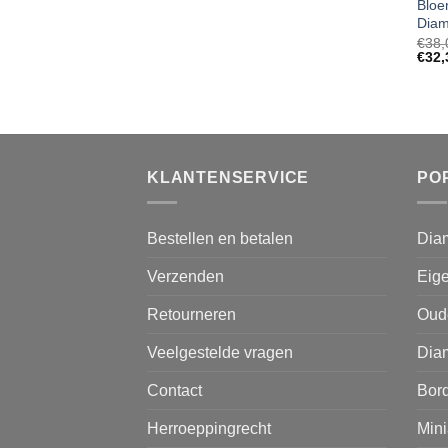
Bloe
Diam
€
38,
€
32,
KLANTENSERVICE
PO
Bestellen en betalen
Dia
Verzenden
Eige
Retourneren
Oud
Veelgestelde vragen
Diam
Contact
Bor
Herroeppingrecht
Mini