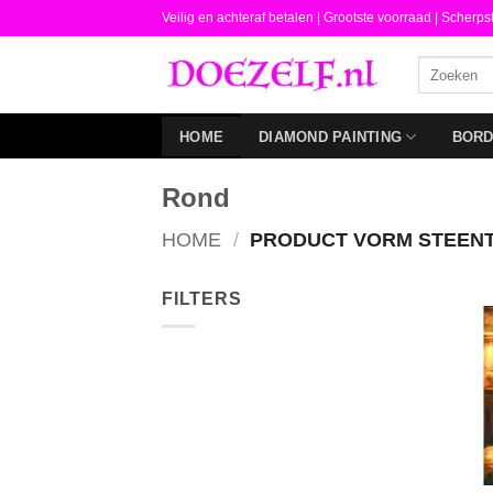
Ga
Veilig en achteraf betalen |
Grootste voorraad | Scherps
naar
Zoeken
inhoud
naar:
HOME
DIAMOND PAINTING
BOR
Rond
HOME
/
PRODUCT VORM STEEN
FILTERS