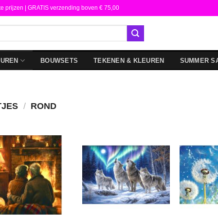
te prijzen | GRATIS verzending boven € 75,00
DUREN
BOUWSETS
TEKENEN & KLEUREN
SUMMER S
TJES
/
ROND