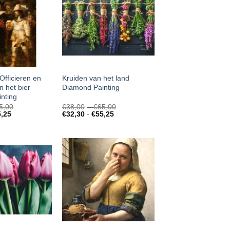
Officieren en
Kruiden van het land
n het bier
Diamond Painting
nting
Prijsklasse:
Prijsklasse:
5,00
€
38,00
-
€
65,00
Prijsklasse:
€38,00
Prijsklasse:
€38,00
5,25
€
32,30
-
€
55,25
€32,30
tot
€32,30
tot
tot
€65,00
tot
€65,00
€55,25
€55,25