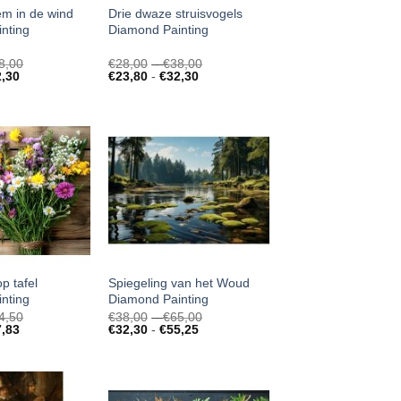
m in de wind
Drie dwaze struisvogels
nting
Diamond Painting
Prijsklasse:
Prijsklasse:
8,00
€
28,00
-
€
38,00
Prijsklasse:
€28,00
Prijsklasse:
€28,00
2,30
€
23,80
-
€
32,30
€23,80
tot
€23,80
tot
tot
€38,00
tot
€38,00
€32,30
€32,30
p tafel
Spiegeling van het Woud
nting
Diamond Painting
Prijsklasse:
Prijsklasse:
4,50
€
38,00
-
€
65,00
Prijsklasse:
€32,50
Prijsklasse:
€38,00
7,83
€
32,30
-
€
55,25
€27,63
tot
€32,30
tot
tot
€44,50
tot
€65,00
€37,83
€55,25