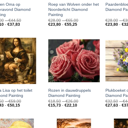
 en Oma op
Roep van Wolven onder het
Paardenbloe
eravond Diamond
Noorderlicht Diamond
Diamond Pai
ting
Painting
Prijsklasse:
Prijsklasse:
00
-
€
44,50
€
28,00
-
€
65,00
€
28,00
-
€
3
Prijsklasse:
€26,00
Prijsklasse:
€28,00
10
-
€
37,83
€
23,80
-
€
55,25
€
23,80
-
€
3
€22,10
tot
€23,80
tot
tot
€44,50
tot
€65,00
€37,83
€55,25
 Lisa op het toilet
Rozen in dauwdruppels
Plukboeket o
ond Painting
Diamond Painting
Diamond Pai
Prijsklasse:
Prijsklasse:
50
-
€
59,00
€
18,50
-
€
26,00
€
32,50
-
€
4
Prijsklasse:
€40,50
Prijsklasse:
€18,50
43
-
€
50,15
€
15,73
-
€
22,10
€
27,63
-
€
3
€34,43
tot
€15,73
tot
tot
€59,00
tot
€26,00
€50,15
€22,10