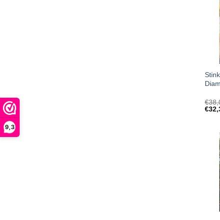
Stin
Diam
€
38,
€
32,
9,3