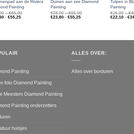
menpad aan de Rivièra
Duinen aan zee Diamond
Tulpen in B
ond Painting
Painting
Painting
Prijsklasse:
Prijsklasse:
00
-
€
65,00
€
28,00
-
€
65,00
€
26,00
-
€
4
Prijsklasse:
€38,00
Prijsklasse:
€28,00
30
-
€
55,25
€
23,80
-
€
55,25
€
22,10
-
€
3
€32,30
tot
€23,80
tot
tot
€65,00
tot
€65,00
€55,25
€55,25
PULAIR
ALLES OVER:
mond Painting
Alles over borduren
n foto Diamond Painting
e Meesters Diamond Painting
ond Painting onderzetters
duren
atuur huisjes