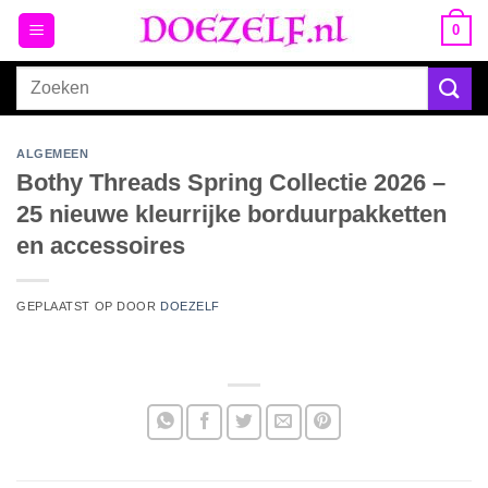
Ga
0
naar
inhoud
Zoeken
naar:
ALGEMEEN
Bothy Threads Spring Collectie 2026 –
25 nieuwe kleurrijke borduurpakketten
en accessoires
GEPLAATST OP
DOOR
DOEZELF