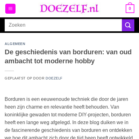
Ga
0
naar
inhoud
Zoeken
naar:
ALGEMEEN
De geschiedenis van borduren: van oud
ambacht tot moderne hobby
GEPLAATST OP
DOOR
DOEZELF
Borduren is een eeuwenoude techniek die door de jaren
heen zijn charme en relevantie heeft behouden. Van
koninklijke gewaden tot moderne DIY-projecten, borduren
heeft een lange weg afgelegd. In deze blog duiken we in
de fascinerende geschiedenis van borduren en ontdekken
we hoe dit ambacht zich door de tijd heen heeft ontwikkeld.