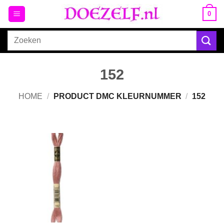
Ga
0
naar
inhoud
Zoeken
naar:
152
HOME
/
PRODUCT DMC KLEURNUMMER
/
152