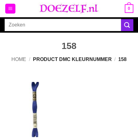
Ga
0
naar
inhoud
Zoeken
naar:
158
HOME
/
PRODUCT DMC KLEURNUMMER
/
158