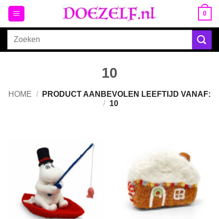
Ga
0
naar
inhoud
Zoeken
naar:
10
HOME
/
PRODUCT AANBEVOLEN LEEFTIJD VANAF:
/
10