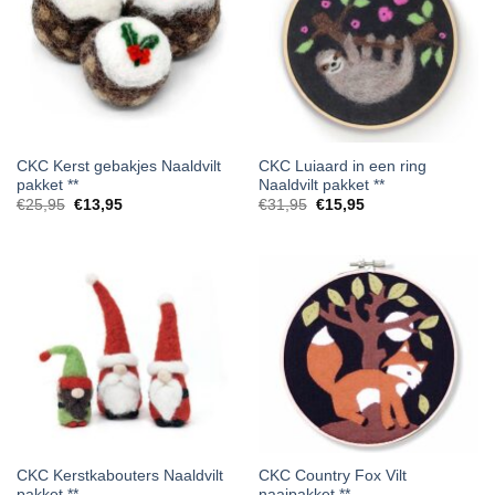
CKC Kerst gebakjes Naaldvilt
CKC Luiaard in een ring
pakket **
Naaldvilt pakket **
Oorspronkelijke
Huidige
Oorspronkelijke
Huidige
€
25,95
€
13,95
€
31,95
€
15,95
prijs
prijs
prijs
prijs
was:
is:
was:
is:
€25,95.
€13,95.
€31,95.
€15,95.
CKC Kerstkabouters Naaldvilt
CKC Country Fox Vilt
pakket **
naaipakket **