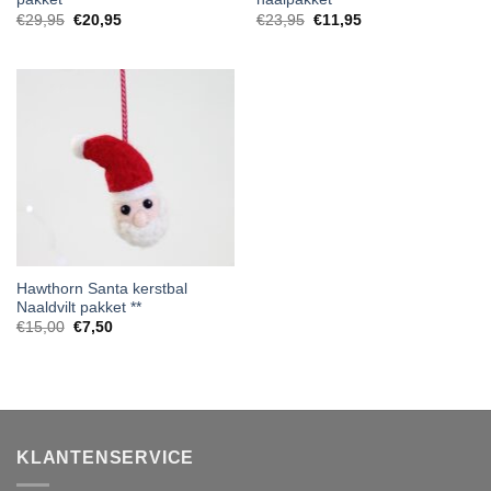
Oorspronkelijke
Huidige
Oorspronkelijke
Huidige
€
29,95
€
20,95
€
23,95
€
11,95
prijs
prijs
prijs
prijs
was:
is:
was:
is:
€29,95.
€20,95.
€23,95.
€11,95.
Hawthorn Santa kerstbal
Naaldvilt pakket **
Oorspronkelijke
Huidige
€
15,00
€
7,50
prijs
prijs
was:
is:
€15,00.
€7,50.
KLANTENSERVICE