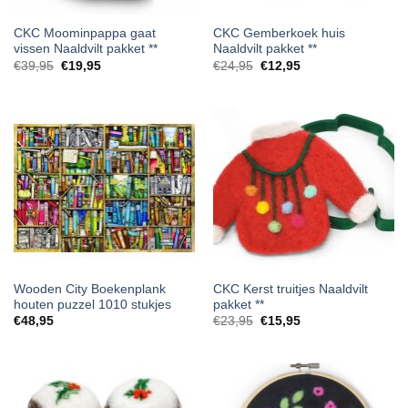
CKC Moominpappa gaat
CKC Gemberkoek huis
vissen Naaldvilt pakket **
Naaldvilt pakket **
Oorspronkelijke
Huidige
Oorspronkelijke
Huidige
€
39,95
€
19,95
€
24,95
€
12,95
prijs
prijs
prijs
prijs
was:
is:
was:
is:
€39,95.
€19,95.
€24,95.
€12,95.
Wooden City Boekenplank
CKC Kerst truitjes Naaldvilt
houten puzzel 1010 stukjes
pakket **
Oorspronkelijke
Huidige
€
48,95
€
23,95
€
15,95
prijs
prijs
was:
is:
€23,95.
€15,95.