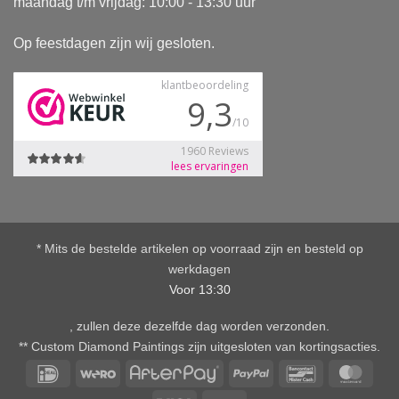
maandag t/m vrijdag: 10:00 - 13:30 uur
Op feestdagen zijn wij gesloten.
* Mits de bestelde artikelen op voorraad zijn en besteld op
werkdagen
Voor 13:30
, zullen deze dezelfde dag worden verzonden.
** Custom Diamond Paintings zijn uitgesloten van kortingsacties.
IDeal
Wero
AfterPay
PayPal
Bancontact
Mast