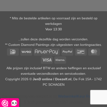
* Mits de bestelde artikelen op voorraad zijn en besteld op
werkdagen
Voor 13:30
, zullen deze dezelfde dag worden verzonden.
** Custom Diamond Paintings zijn uitgesloten van kortingsacties.
IDeal
Wero
AfterPay
PayPal
Bancontact
Mast
Visa
Klarna
Alle prijzen zijn inclusief BTW en andere heffingen en exclusief
eventuele verzendkosten en servicekosten.
Copyright 2026 ©
JenD online / Doezelf.nl
, De Fok 15A - 1742
PC SCHAGEN
De waardering van doezelf.nl bij
WebwinkelKeur Reviews
is
9.3/10 gebaseerd op 1957 reviews.
9,3