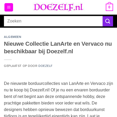
Ga
0
naar
inhoud
Zoeken
naar:
ALGEMEEN
Nieuwe Collectie LanArte en Vervaco nu
beschikbaar bij Doezelf.nl
GEPLAATST OP
DOOR
DOEZELF
De nieuwste borduurcollecties van LanArte en Vervaco zijn
nu te koop bij Doezelf.nl! Of je nu een ervaren borduurder
bent of net begint aan deze ontspannende hobby, deze
prachtige pakketten bieden voor ieder wat wils. De
designers hebben opnieuw bewezen dat borduurkunst
tijdloos is en tegelijkertijd eigentijds kan zijn. Laat je